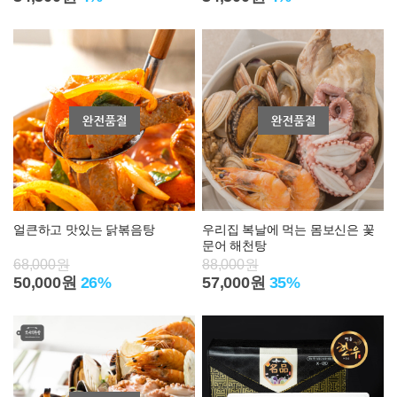
얼큰하고 맛있는 닭볶음탕
우리집 복날에 먹는 몸보신은 꽃
문어 해천탕
68,000원
88,000원
50,000원
26%
57,000원
35%