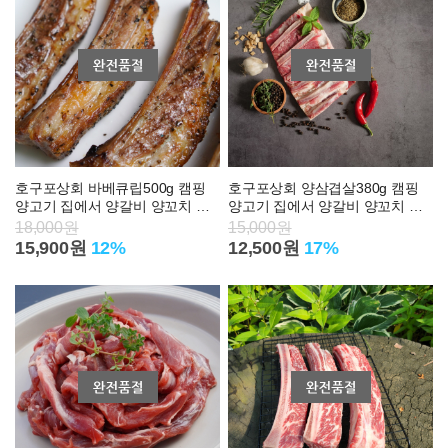
호구포상회 바베큐립500g 캠핑
호구포상회 양삼겹살380g 캠핑
양고기 집에서 양갈비 양꼬치 어
양고기 집에서 양갈비 양꼬치 어
린 양마호크 숄더랙 파는곳
린 양마호크 숄더랙 파는곳
18,000원
15,000원
15,900원
12%
12,500원
17%