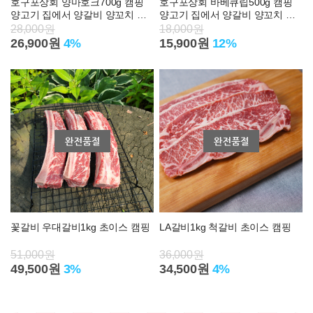
호구포상회 양마호크700g 캠핑
호구포상회 바베큐립500g 캠핑
양고기 집에서 양갈비 양꼬치 어
양고기 집에서 양갈비 양꼬치 어
린 숄더랙 파는곳
린 양마호크 숄더랙 파는곳
28,000원
18,000원
26,900원
4%
15,900원
12%
꽃갈비 우대갈비1kg 초이스 캠핑
LA갈비1kg 척갈비 초이스 캠핑
51,000원
36,000원
49,500원
3%
34,500원
4%