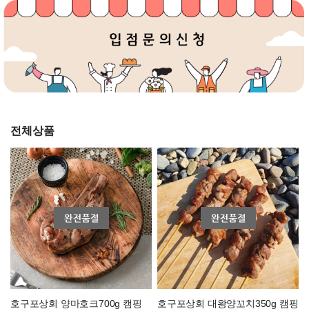
전체상품
호구포상회 양마호크700g 캠핑
호구포상회 대왕양꼬치350g 캠핑