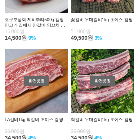
호구포상회 제비추리500g 캠핑
꽃갈비 우대갈비1kg 초이스 캠핑
양고기 집에서 양갈비 양꼬치 어
린 양마호크 숄더랙 파는곳
16,000원
51,000원
14,500원
9%
49,500원
3%
LA갈비1kg 척갈비 초이스 캠핑
척갈비 우대갈비1kg 초이스 캠핑
36,000원
36,000원
34,500원
4%
34,500원
4%