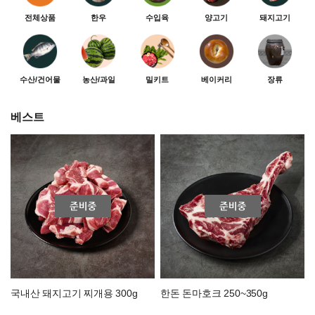
전체상품
한우
수입육
양고기
돼지고기
수산/건어물
농산/과일
밀키트
베이커리
장류
베스트
국내산 돼지고기 찌개용 300g
한돈 돈마호크 250~350g