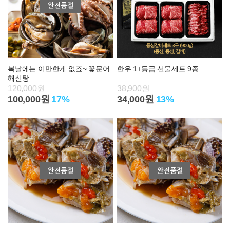
복날에는 이만한게 없죠~ 꽃문어
한우 1+등급 선물세트 9종
해신탕
120,000원
38,900원
100,000원
17%
34,000원
13%