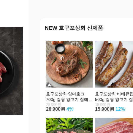
NEW 호구포상회 신제품
호구포상회 양마호크
호구포상회 바베큐
700g 캠핑 양고기 집에서
500g 캠핑 양고기 
28,000원
18,000원
양갈비 양꼬치 어린 숄더
양갈비 양꼬치 어린 양마
26,900원
4%
15,900원
12%
랙 파는곳
호크 숄더랙 파는곳