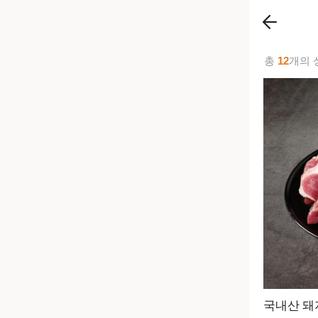
총
12
개의 
국내산 돼지