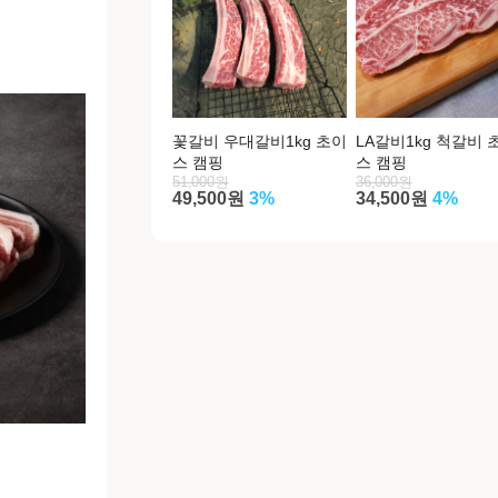
꽃갈비 우대갈비1kg 초이
LA갈비1kg 척갈비 
스 캠핑
스 캠핑
51,000원
36,000원
49,500원
3%
34,500원
4%