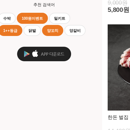
9,000원
추천 검색어
5,800원
수박
100원이벤트
밀키트
1++등급
닭발
양꼬치
양갈비
한돈 벌집 