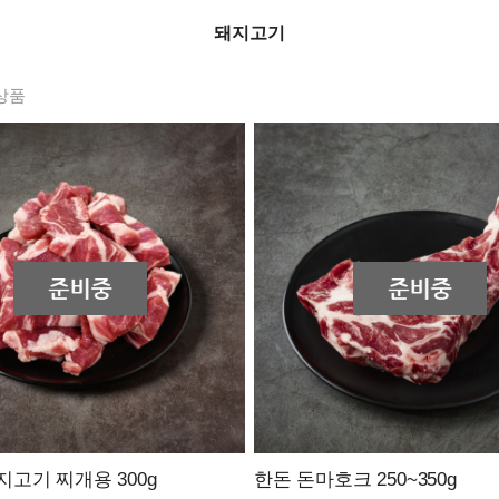
돼지고기
상품
고기 찌개용 300g
한돈 돈마호크 250~350g